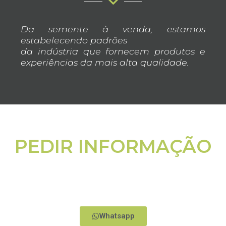
Da semente à venda, estamos
estabelecendo padrões
da indústria que fornecem produtos e
experiências da mais alta qualidade.
PEDIR INFORMAÇÃO
A nossa equipa terá prazer em ajudá-lo.
Whatsapp