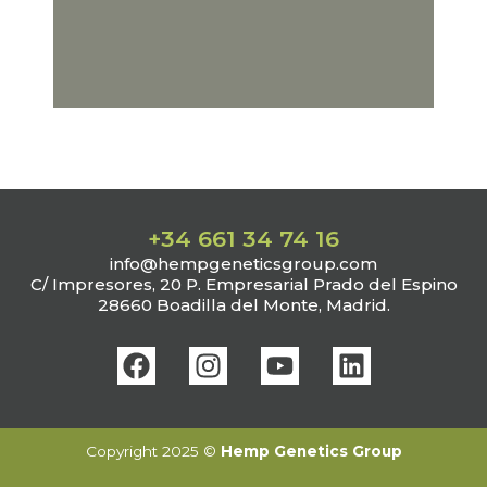
+34 661 34 74 16‬
info@hempgeneticsgroup.com
C/ Impresores, 20 P. Empresarial Prado del Espino
28660 Boadilla del Monte, Madrid.
F
I
Y
L
a
n
o
i
c
s
u
n
e
t
t
k
Copyright 2025 ©
Hemp Genetics Group
b
a
u
e